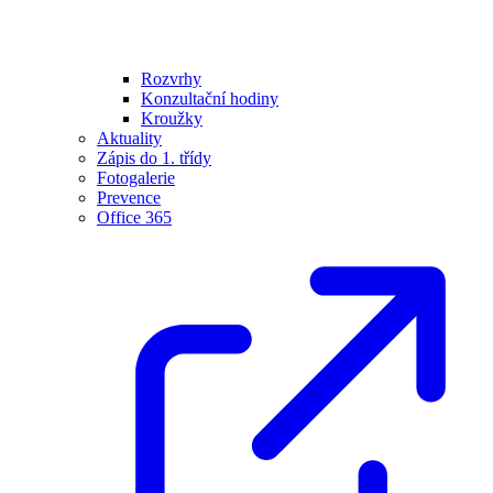
Rozvrhy
Konzultační hodiny
Kroužky
Aktuality
Zápis do 1. třídy
Fotogalerie
Prevence
Office 365