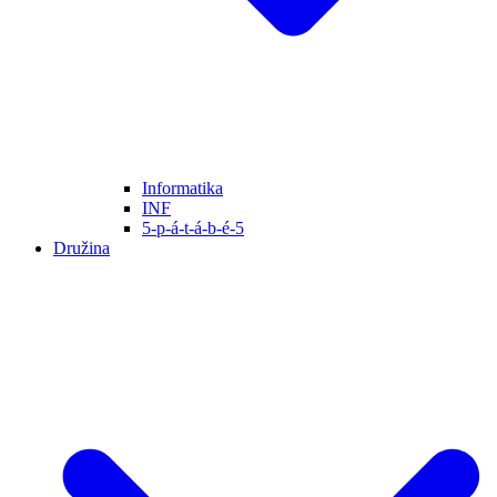
Informatika
INF
5-p-á-t-á-b-é-5
Družina