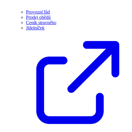
Provozní řád
Prodej obědů
Ceník stravného
Jídelníček