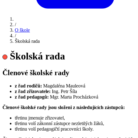
/
O škole
/
Školská rada
Školská rada
Členové školské rady
z řad rodičů:
Magdaléna Mauleová
z řad zřizovatele:
Ing. Petr Šíla
z řad pedagogů:
Mgr. Marta Procházková
Členové školské rady jsou složeni z následujících zástupců:
třetinu jmenuje zřizovatel,
třetinu volí zákonní zástupce nezletilých žáků,
třetinu volí pedagogičtí pracovníci školy.