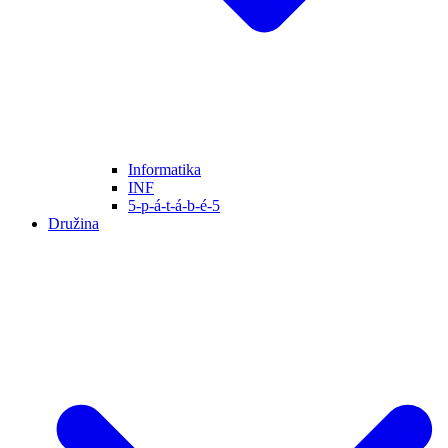
Informatika
INF
5-p-á-t-á-b-é-5
Družina