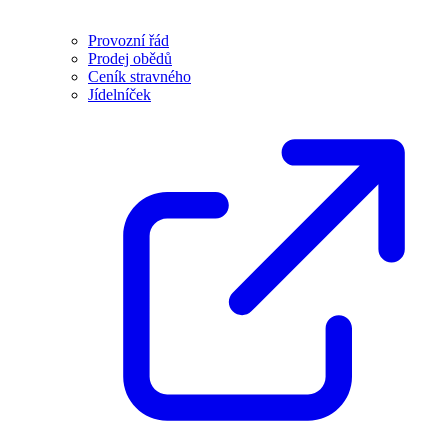
Provozní řád
Prodej obědů
Ceník stravného
Jídelníček