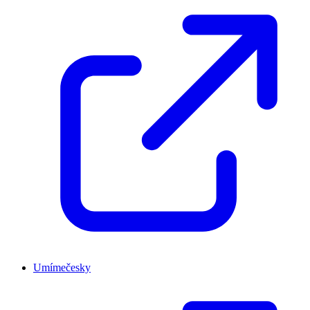
Umímečesky