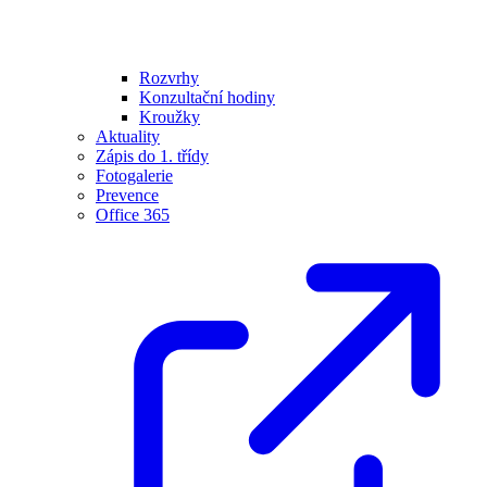
Rozvrhy
Konzultační hodiny
Kroužky
Aktuality
Zápis do 1. třídy
Fotogalerie
Prevence
Office 365