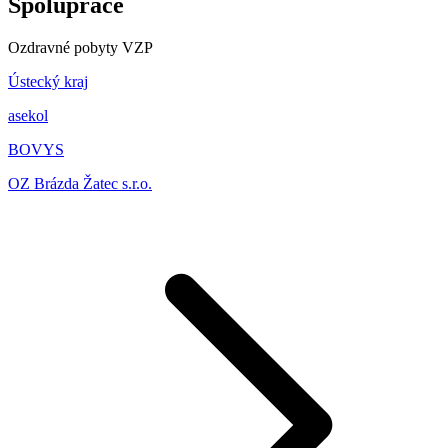
Spolupráce
Ozdravné pobyty VZP
Ústecký kraj
asekol
BOVYS
OZ Brázda Žatec s.r.o.