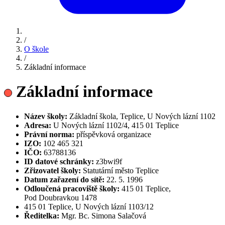
/
O škole
/
Základní informace
Základní informace
Název školy:
Základní škola, Teplice, U Nových lázní 1102
Adresa:
U Nových lázní 1102/4, 415 01 Teplice
Právní norma:
příspěvková organizace
IZO:
102 465 321
IČO:
63788136
ID datové schránky:
z3bwi9f
Zřizovatel školy:
Statutární město Teplice
Datum zařazení do sítě:
22. 5. 1996
Odloučená pracoviště školy:
415 01 Teplice,
Pod Doubravkou 1478
415 01 Teplice, U Nových lázní 1103/12
Ředitelka:
Mgr. Bc. Simona Salačová