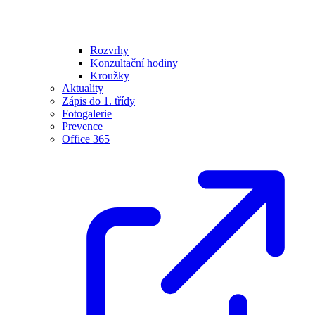
Rozvrhy
Konzultační hodiny
Kroužky
Aktuality
Zápis do 1. třídy
Fotogalerie
Prevence
Office 365