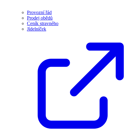
Provozní řád
Prodej obědů
Ceník stravného
Jídelníček