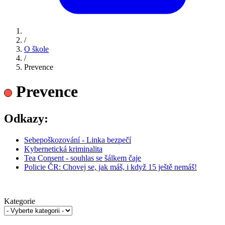
/
O škole
/
Prevence
Prevence
Odkazy:
Sebepoškozování - Linka bezpečí
Kybernetická kriminalita
Tea Consent - souhlas se šálkem čaje
Policie ČR: Chovej se, jak máš, i když 15 ještě nemáš!
Kategorie