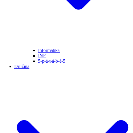
Informatika
INF
5-p-á-t-á-b-é-5
Družina