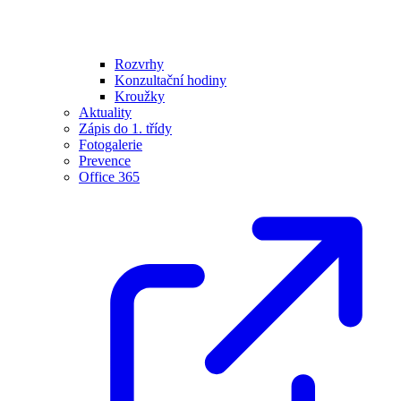
Rozvrhy
Konzultační hodiny
Kroužky
Aktuality
Zápis do 1. třídy
Fotogalerie
Prevence
Office 365