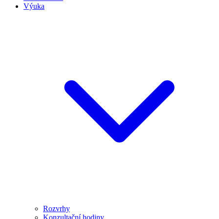
Výuka
Rozvrhy
Konzultační hodiny