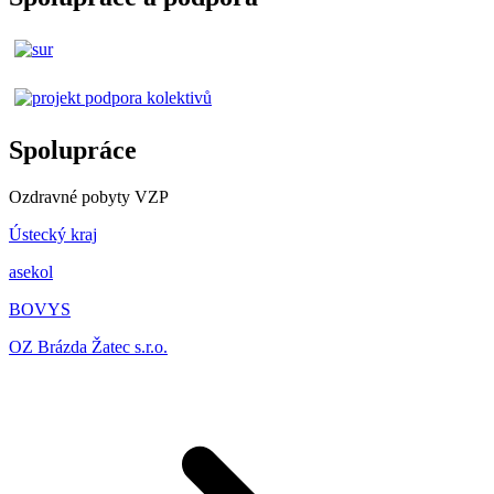
Spolupráce
Ozdravné pobyty VZP
Ústecký kraj
asekol
BOVYS
OZ Brázda Žatec s.r.o.