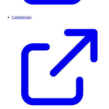
Umímečesky