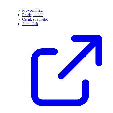
Provozní řád
Prodej obědů
Ceník stravného
Jídelníček