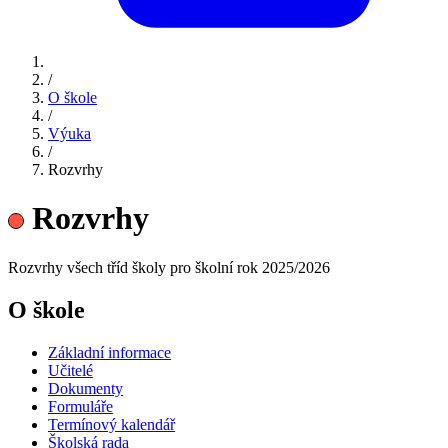
/
O škole
/
Výuka
/
Rozvrhy
Rozvrhy
Rozvrhy všech tříd školy pro školní rok 2025/2026
O škole
Základní informace
Učitelé
Dokumenty
Formuláře
Termínový kalendář
Školská rada