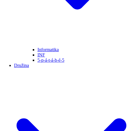
Informatika
INF
5-p-á-t-á-b-é-5
Družina