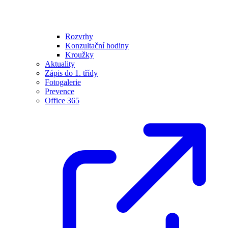
Rozvrhy
Konzultační hodiny
Kroužky
Aktuality
Zápis do 1. třídy
Fotogalerie
Prevence
Office 365