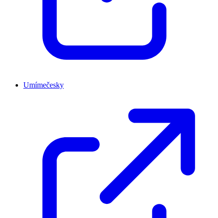
Umímečesky