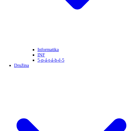
Informatika
INF
5-p-á-t-á-b-é-5
Družina