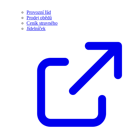
Provozní řád
Prodej obědů
Ceník stravného
Jídelníček