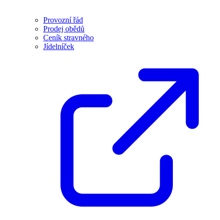
Provozní řád
Prodej obědů
Ceník stravného
Jídelníček