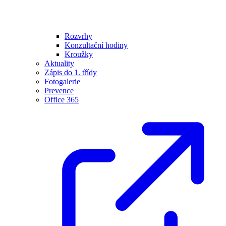
Rozvrhy
Konzultační hodiny
Kroužky
Aktuality
Zápis do 1. třídy
Fotogalerie
Prevence
Office 365