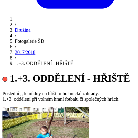
/
Družina
/
Fotogalerie ŠD
/
2017⁄2018
/
1.+3. ODDĚLENÍ - HŘIŠTĚ
1.+3. ODDĚLENÍ - HŘIŠTĚ
Poslední ,, letní dny na hřišti u botanické zahrady.
1.+3. oddělení při volném hraní fotbalu či společných hrách.