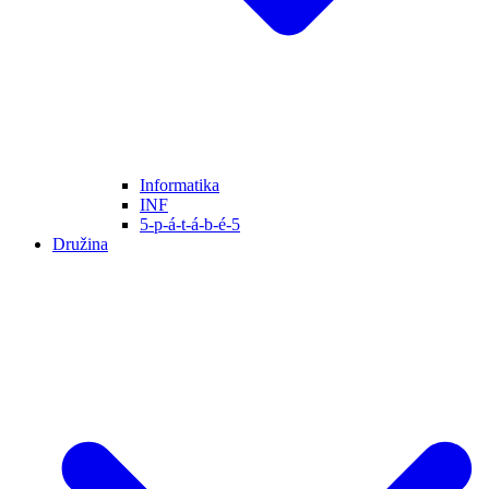
Informatika
INF
5-p-á-t-á-b-é-5
Družina