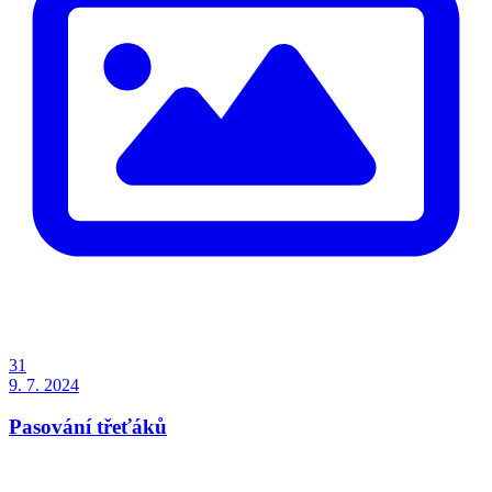
31
9. 7. 2024
Pasování třeťáků