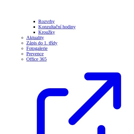
Rozvrhy
Konzultační hodiny
Kroužky
Aktuality
Zápis do 1. třídy
Fotogalerie
Prevence
Office 365