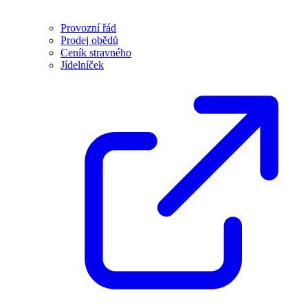
Provozní řád
Prodej obědů
Ceník stravného
Jídelníček