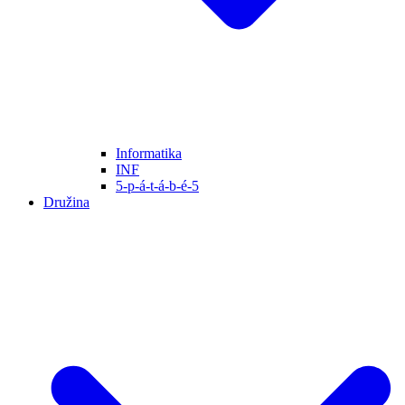
Informatika
INF
5-p-á-t-á-b-é-5
Družina