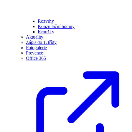
Rozvrhy
Konzultační hodiny
Kroužky
Aktuality
Zápis do 1. třídy
Fotogalerie
Prevence
Office 365