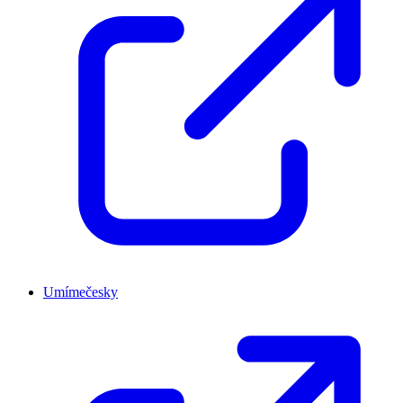
Umímečesky