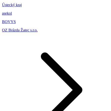
Ústecký kraj
asekol
BOVYS
OZ Brázda Žatec s.r.o.