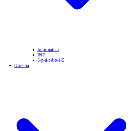
Informatika
INF
5-p-á-t-á-b-é-5
Družina