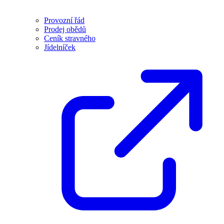
Provozní řád
Prodej obědů
Ceník stravného
Jídelníček