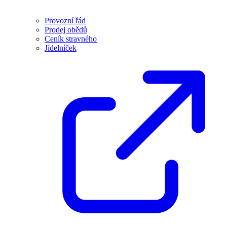
Provozní řád
Prodej obědů
Ceník stravného
Jídelníček