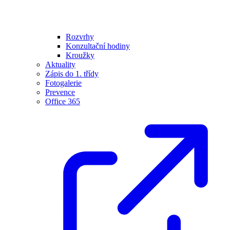
Rozvrhy
Konzultační hodiny
Kroužky
Aktuality
Zápis do 1. třídy
Fotogalerie
Prevence
Office 365