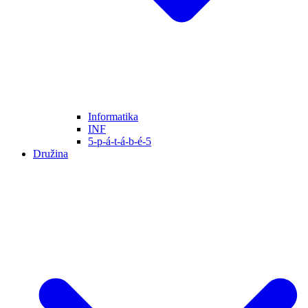
Informatika
INF
5-p-á-t-á-b-é-5
Družina