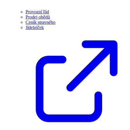
Provozní řád
Prodej obědů
Ceník stravného
Jídelníček