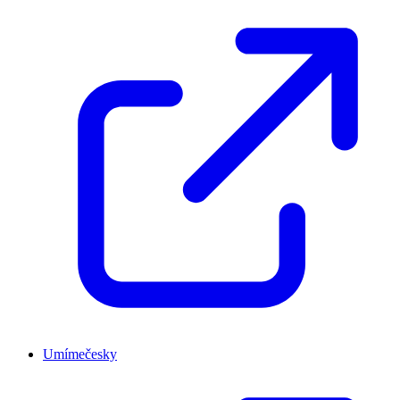
Umímečesky