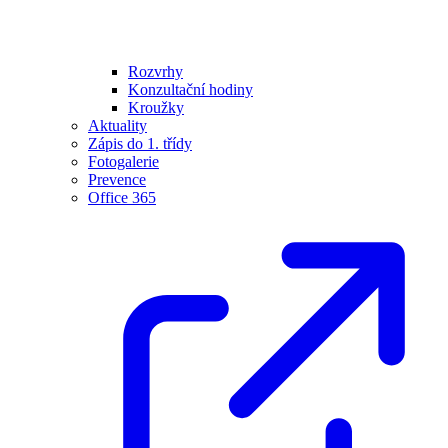
Rozvrhy
Konzultační hodiny
Kroužky
Aktuality
Zápis do 1. třídy
Fotogalerie
Prevence
Office 365