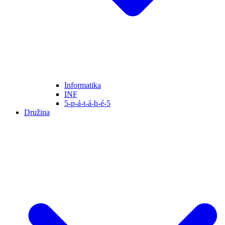
Informatika
INF
5-p-á-t-á-b-é-5
Družina