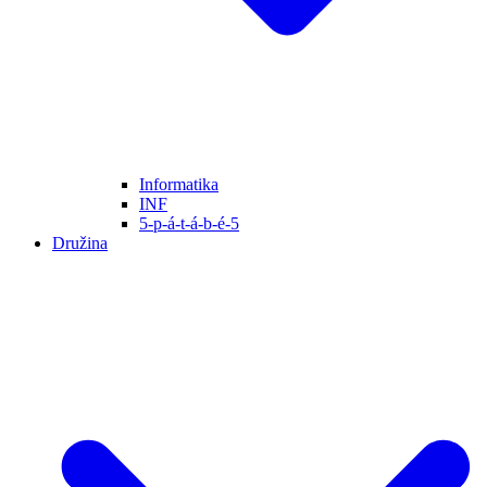
Informatika
INF
5-p-á-t-á-b-é-5
Družina