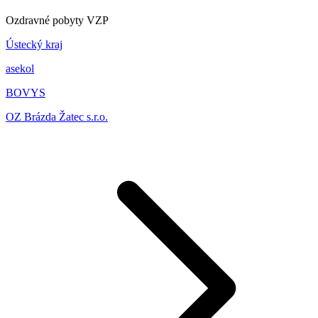
Ozdravné pobyty VZP
Ústecký kraj
asekol
BOVYS
OZ Brázda Žatec s.r.o.