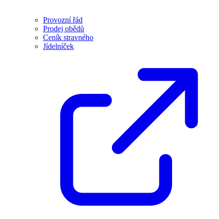
Provozní řád
Prodej obědů
Ceník stravného
Jídelníček