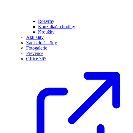
Rozvrhy
Konzultační hodiny
Kroužky
Aktuality
Zápis do 1. třídy
Fotogalerie
Prevence
Office 365