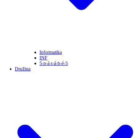
Informatika
INF
5-p-á-t-á-b-é-5
Družina