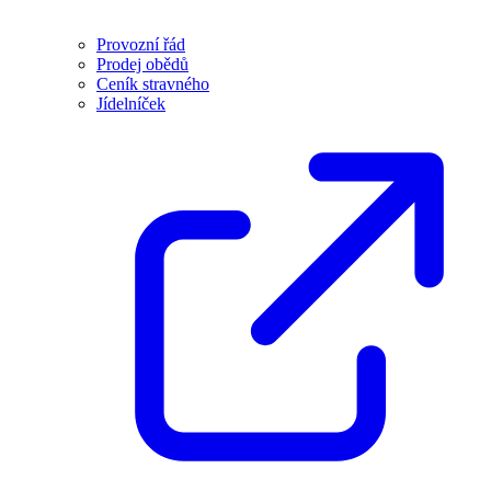
Provozní řád
Prodej obědů
Ceník stravného
Jídelníček