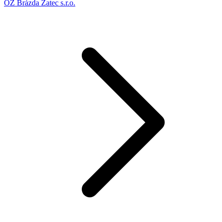
OZ Brázda Žatec s.r.o.