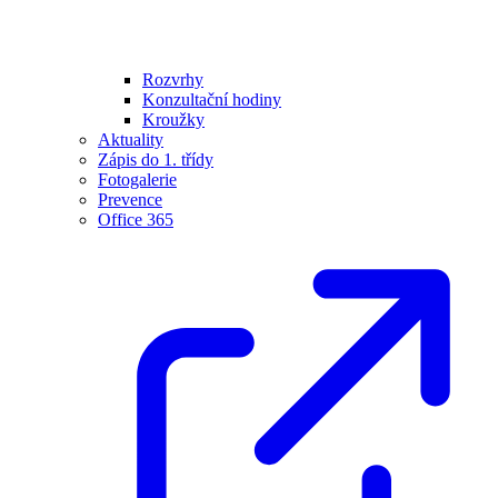
Rozvrhy
Konzultační hodiny
Kroužky
Aktuality
Zápis do 1. třídy
Fotogalerie
Prevence
Office 365