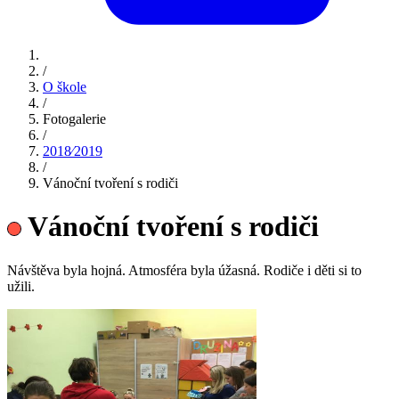
/
O škole
/
Fotogalerie
/
2018⁄2019
/
Vánoční tvoření s rodiči
Vánoční tvoření s rodiči
Návštěva byla hojná. Atmosféra byla úžasná. Rodiče i děti si to
užili.