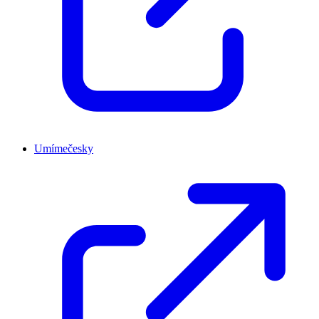
Umímečesky