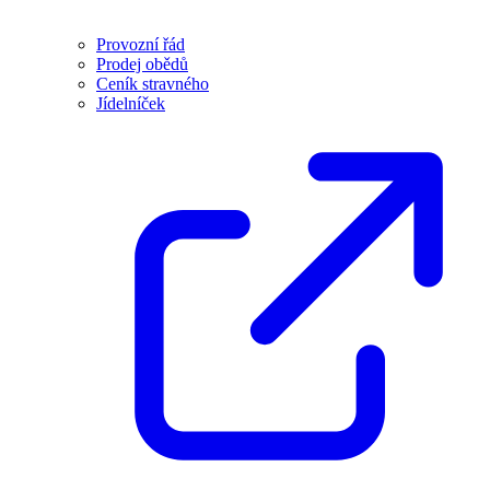
Provozní řád
Prodej obědů
Ceník stravného
Jídelníček