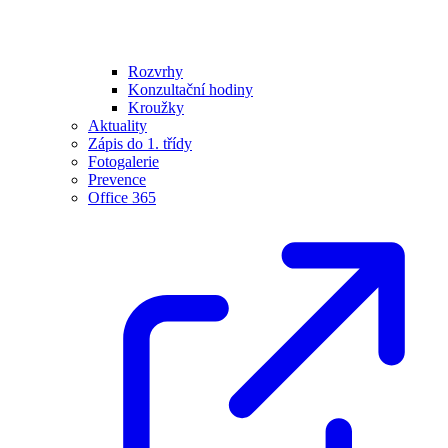
Rozvrhy
Konzultační hodiny
Kroužky
Aktuality
Zápis do 1. třídy
Fotogalerie
Prevence
Office 365