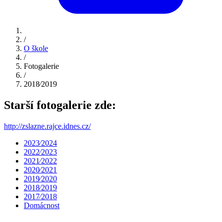
/
O škole
/
Fotogalerie
/
2018⁄2019
Starší fotogalerie zde:
http://zslazne.rajce.idnes.cz/
2023⁄2024
2022⁄2023
2021⁄2022
2020⁄2021
2019⁄2020
2018⁄2019
2017⁄2018
Domácnost