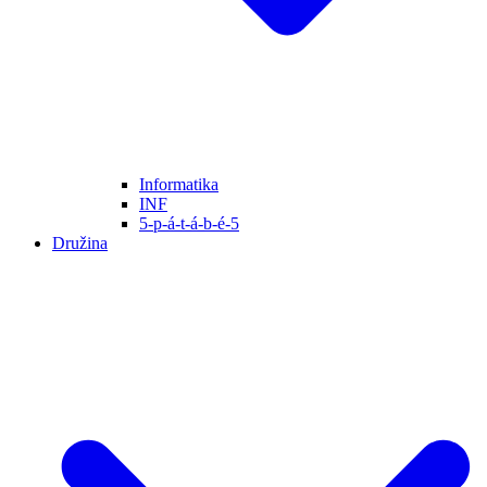
Informatika
INF
5-p-á-t-á-b-é-5
Družina