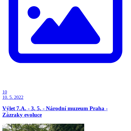
10
10. 5. 2022
Výlet 7.A. - 3. 5. - Národní muzeum Praha -
Zázraky evoluce