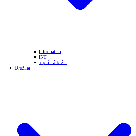
Informatika
INF
5-p-á-t-á-b-é-5
Družina