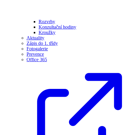
Rozvrhy
Konzultační hodiny
Kroužky
Aktuality
Zápis do 1. třídy
Fotogalerie
Prevence
Office 365