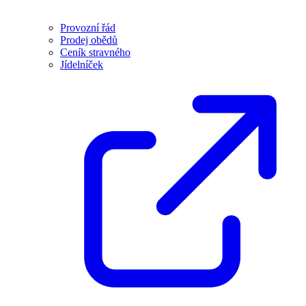
Provozní řád
Prodej obědů
Ceník stravného
Jídelníček