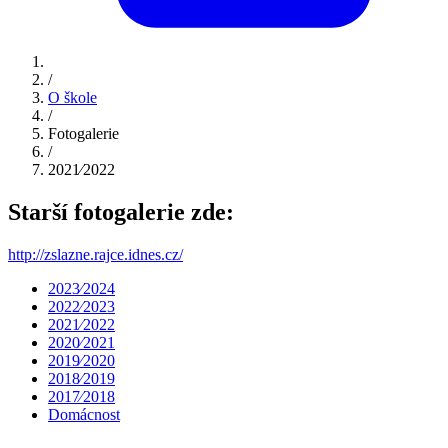
/
O škole
/
Fotogalerie
/
2021⁄2022
Starší fotogalerie zde:
http://zslazne.rajce.idnes.cz/
2023⁄2024
2022⁄2023
2021⁄2022
2020⁄2021
2019⁄2020
2018⁄2019
2017⁄2018
Domácnost